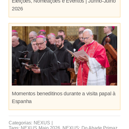
Eleições, Nomeações e Eventos | Junho-Julho
2026
Momentos beneditinos durante a visita papal à
Espanha
Categorias:
NEXUS
|
Tags:
NEXUS Maio 2026
,
NEXUS: Do Abade Primaz