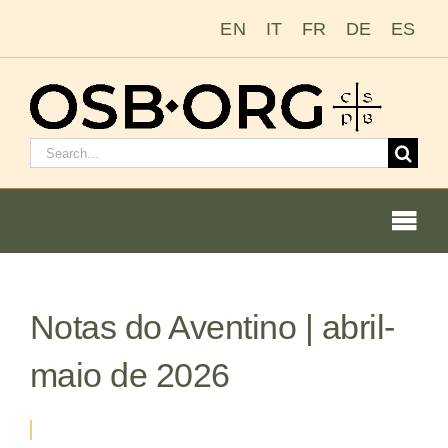
Ir
EN
IT
FR
DE
ES
para
o
conteúdo
Pesquisar
por:
Togg
Navi
Notas do Aventino | abril-
Nossas raízes
maio de 2026
A ordem beneditina