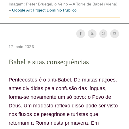
Imagem: Pieter Bruegel, o Velho – A Torre de Babel (Viena)
Tornar-se monge ou freira
–
Google Art Project Domínio Público
A medalha de São Bento
NEXUS
17 maio 2026
Babel e suas consequências
Arquivo OSB.org
Pentecostes é o anti-Babel. De muitas nações,
antes divididas pela confusão das línguas,
forma-se novamente um só povo: o Povo de
Deus. Um modesto reflexo disso pode ser visto
nos fluxos de peregrinos e turistas que
retornam a Roma nesta primavera. Em