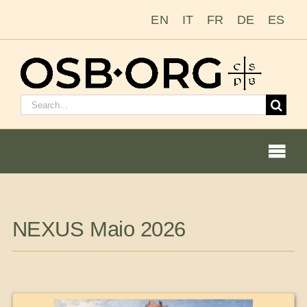
Ir
EN
IT
FR
DE
ES
para
o
conteúdo
Pesquisar
por:
Togg
Navi
Nossas raízes
NEXUS Maio 2026
A ordem beneditina
Tornar-se monge ou freira