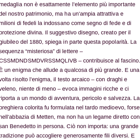
medaglia non è esattamente l’elemento più importante
del nostro patrimonio, ma ha un’ampia attrattiva e
milioni di fedeli la indossano come segno di fede e di
protezione divina. Il suggestivo disegno, creato per il
giubileo del 1880, spiega in parte questa popolarità. La
sequenza “misteriosa” di lettere –
CSSMDNDSMDVRSSMQLIVB – contribuisce al fascino
È un enigma che allude a qualcosa di più grande. E una
volta risolto l’enigma, il testo arcaico – con draghi e
veleno, niente di meno – evoca immagini ricche e ci
riporta a un mondo di avventura, pericolo e salvezza. La
preghiera colorita fu formulata nel tardo medioevo, forse
nell’abbazia di Metten, ma non ha un legame diretto con
san Benedetto in persona. Ciò non importa: una grande
tradizione può accogliere generosamente fili diversi. E