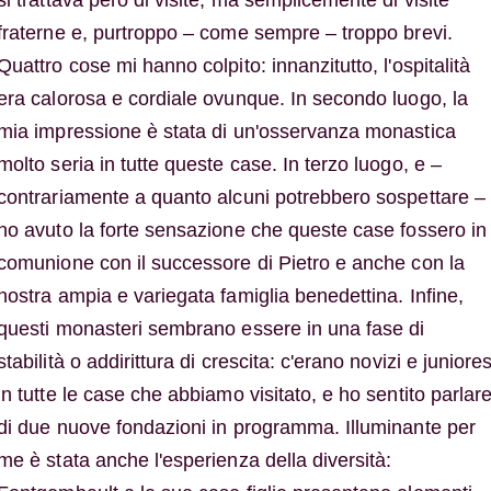
si trattava però di visite, ma semplicemente di visite
fraterne e, purtroppo – come sempre – troppo brevi.
Quattro cose mi hanno colpito: innanzitutto, l'ospitalità
era calorosa e cordiale ovunque. In secondo luogo, la
mia impressione è stata di un'osservanza monastica
molto seria in tutte queste case. In terzo luogo, e –
contrariamente a quanto alcuni potrebbero sospettare –
ho avuto la forte sensazione che queste case fossero in
comunione con il successore di Pietro e anche con la
nostra ampia e variegata famiglia benedettina. Infine,
questi monasteri sembrano essere in una fase di
stabilità o addirittura di crescita: c'erano novizi e juniore
in tutte le case che abbiamo visitato, e ho sentito parlar
di due nuove fondazioni in programma. Illuminante per
me è stata anche l'esperienza della diversità: