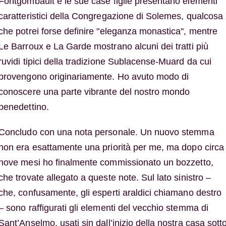
Fontgombault e le sue case figlie presentano elementi
caratteristici della Congregazione di Solemes, qualcosa
che potrei forse definire "eleganza monastica", mentre
Le Barroux e La Garde mostrano alcuni dei tratti più
ruvidi tipici della tradizione Sublacense-Muard da cui
provengono originariamente. Ho avuto modo di
conoscere una parte vibrante del nostro mondo
benedettino.
Concludo con una nota personale. Un nuovo stemma
non era esattamente una priorità per me, ma dopo circa
nove mesi ho finalmente commissionato un bozzetto,
che trovate allegato a queste note. Sul lato sinistro –
che, confusamente, gli esperti araldici chiamano destro
– sono raffigurati gli elementi del vecchio stemma di
Sant’Anselmo, usati sin dall’inizio della nostra casa sott