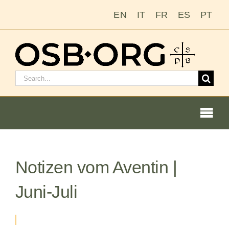
Zum
EN
IT
FR
ES
PT
Inhalt
springen
Suchen
nach:
Togg
Navi
Notizen vom Aventin |
Unsere Wurzeln
Juni-Juli
Der Benediktinerorden