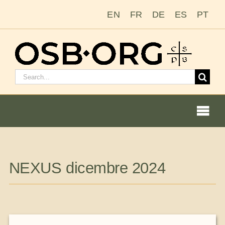
Salta
EN
FR
DE
ES
PT
al
contenuto
Cerca:
Togg
Navi
Le nostre radici
NEXUS dicembre 2024
L’ordine benedettino
Diventare un monaco o una monaca