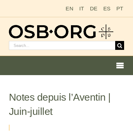
Passer
EN
IT
DE
ES
PT
au
contenu
Rechercher
:
Togg
Navi
Notes depuis l’Aventin |
Nos racines
Juin-juillet
L’ordre bénédictin