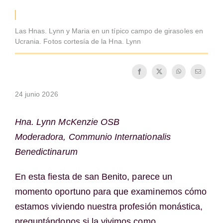
Cómo hacerse monje o monja
Las Hnas. Lynn y Maria en un típico campo de girasoles en
La medalla de San Benito
Ucrania. Fotos cortesía de la Hna. Lynn
NEXUS
24 junio 2026
Archivo de OSB.org
Hna. Lynn McKenzie OSB
Moderadora, Communio Internationalis
Benedictinarum
En esta fiesta de san Benito, parece un
momento oportuno para que examinemos cómo
estamos viviendo nuestra profesión monástica,
preguntándonos si la vivimos como