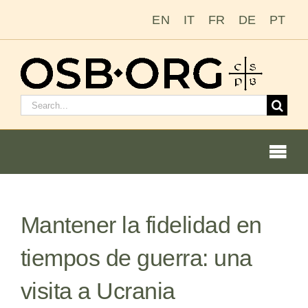
Saltar
EN
IT
FR
DE
PT
al
contenido
Buscar:
Togg
Navi
Mantener la fidelidad en
Nuestras raíces
tiempos de guerra: una
La orden benedictina
visita a Ucrania