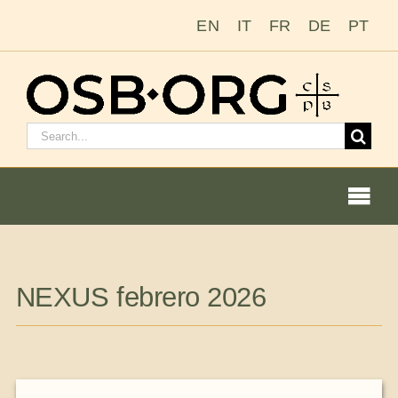
Saltar
EN
IT
FR
DE
PT
al
contenido
Buscar:
Togg
Navi
Nuestras raíces
NEXUS febrero 2026
La orden benedictina
Cómo hacerse monje o monja