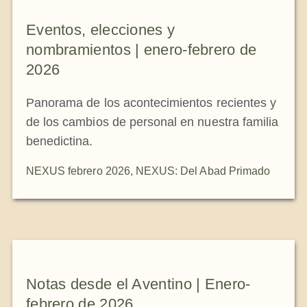
La medalla de San Benito
Eventos, elecciones y
nombramientos | enero-febrero de
NEXUS
2026
Panorama de los acontecimientos recientes y
Archivo de OSB.org
de los cambios de personal en nuestra familia
benedictina.
NEXUS febrero 2026
,
NEXUS: Del Abad Primado
Notas desde el Aventino | Enero-
febrero de 2026