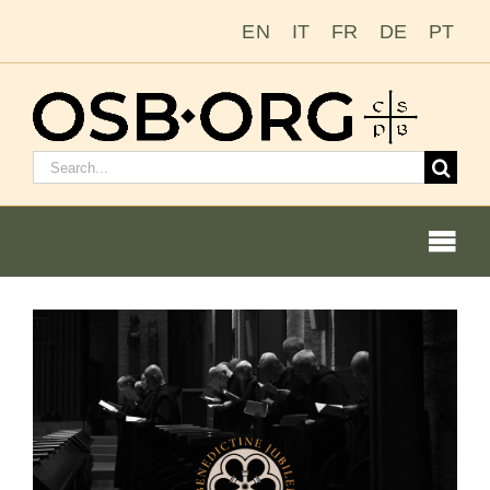
Saltar
EN
IT
FR
DE
PT
al
contenido
Buscar:
Togg
Navi
Nuestras raíces
La orden benedictina