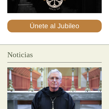
Cómo hacerse monje o monja
La medalla de San Benito
Únete al Jubileo
NEXUS
Archivo de OSB.org
Noticias