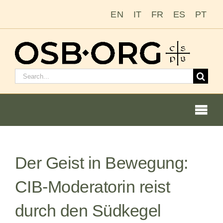
Zum
EN
IT
FR
ES
PT
Inhalt
springen
Suchen
nach:
Togg
Navi
Der Geist in Bewegung:
Unsere Wurzeln
CIB-Moderatorin reist
Der Benediktinerorden
durch den Südkegel