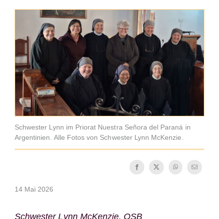
Mönch oder Nonne werden
Die Medaille des Heiligen Benedikt
NEXUS
OSB.org Archiv
Schwester Lynn im Priorat Nuestra Señora del Paraná in
Argentinien. Alle Fotos von Schwester Lynn McKenzie.
14 Mai 2026
Schwester Lynn McKenzie, OSB