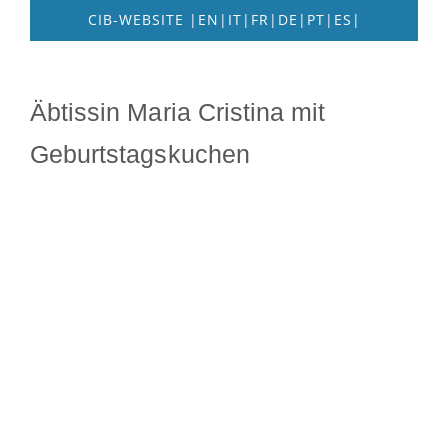
CIB-WEBSITE |EN|IT|FR|DE|PT|ES|
Äbtissin Maria Cristina mit
Geburtstagskuchen