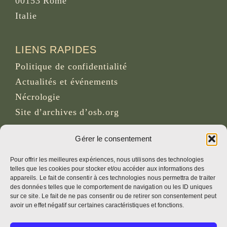
00153 Rome
Italie
LIENS RAPIDES
Politique de confidentialité
Actualités et événements
Nécrologie
Site d’archives d’osb.org
Lien du
flux RSS
Gérer le consentement
Pour offrir les meilleures expériences, nous utilisons des technologies
telles que les cookies pour stocker et/ou accéder aux informations des
RÉSEAUX SOCIAUX
appareils. Le fait de consentir à ces technologies nous permettra de traiter
des données telles que le comportement de navigation ou les ID uniques
sur ce site. Le fait de ne pas consentir ou de retirer son consentement peut
avoir un effet négatif sur certaines caractéristiques et fonctions.
CRÉDITS