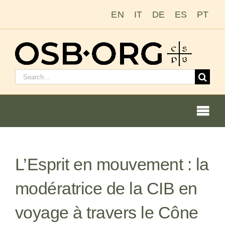
Passer
EN
IT
DE
ES
PT
au
contenu
Rechercher
:
Togg
Navi
Nos racines
L’Esprit en mouvement : la
L’ordre bénédictin
modératrice de la CIB en
Devenir moine ou moniale
voyage à travers le Cône