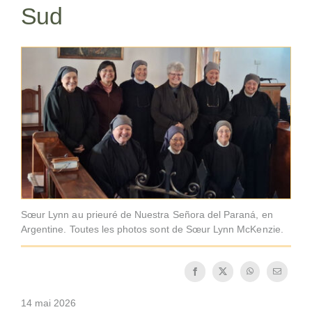
Sud
La médaille de Saint Benoît
NEXUS
Archives OSB.org
Sœur Lynn au prieuré de Nuestra Señora del Paraná, en
Argentine. Toutes les photos sont de Sœur Lynn McKenzie.
14 mai 2026