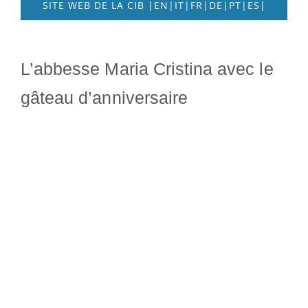
SITE WEB DE LA CIB |EN|IT|FR|DE|PT|ES|
L’abbesse Maria Cristina avec le
gâteau d’anniversaire