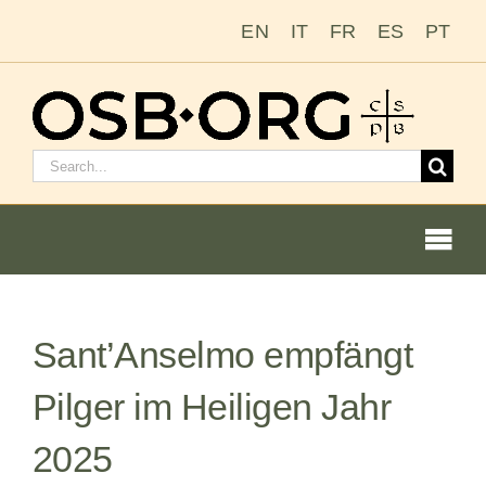
Zum
EN
IT
FR
ES
PT
Inhalt
springen
Suchen
nach:
Togg
Navi
Sant’Anselmo empfängt
Unsere Wurzeln
Pilger im Heiligen Jahr
Der Benediktinerorden
2025