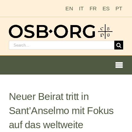
Zum
EN
IT
FR
ES
PT
Inhalt
springen
Suchen
nach:
Togg
Navi
Unsere Wurzeln
Neuer Beirat tritt in
Der Benediktinerorden
Sant’Anselmo mit Fokus
Mönch oder Nonne werden
auf das weltweite