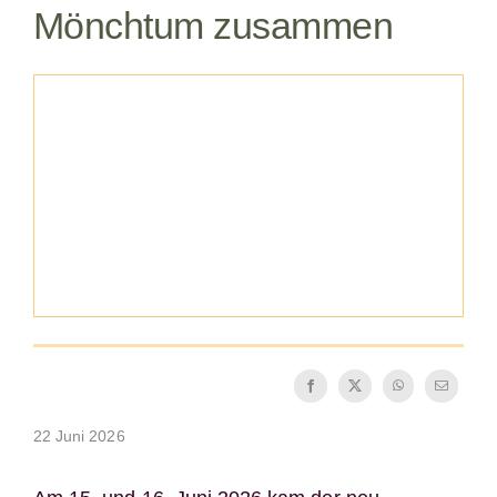
Mönchtum zusammen
Die Medaille des Heiligen Benedikt
NEXUS
OSB.org Archiv
22 Juni 2026