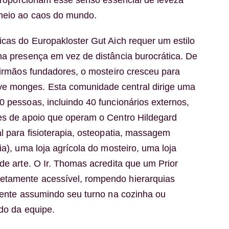
o proporcionam esse senso essencial de leveza
meio ao caos do mundo.
icas do Europakloster Gut Aich requer um estilo
na presença em vez de distância burocrática. De
s irmãos fundadores, o mosteiro cresceu para
e monges. Esta comunidade central dirige uma
0 pessoas, incluindo 40 funcionários externos,
ões de apoio que operam o Centro Hildegard
al para fisioterapia, osteopatia, massagem
ia), uma loja agrícola do mosteiro, uma loja
 de arte. O Ir. Thomas acredita que um Prior
tamente acessível, rompendo hierarquias
amente assumindo seu turno na cozinha ou
ado da equipe.