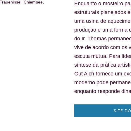
Fraueninsel, Chiemsee,
Enquanto o mosteiro pa
estruturais planejados 
uma usina de aquecimen
produção e uma forma de
do Ir. Thomas permanece
vive de acordo com os vo
escuta mútua. Para líde
síntese da prática artís
Gut Aich fornece um ex
moderno pode permanece
enquanto responde din
SITE D