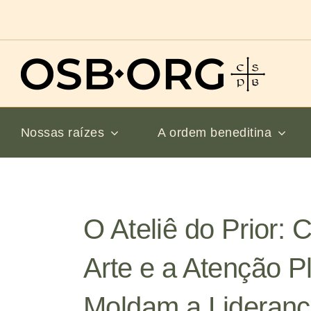
Ir
para
o
conteúdo
Nossas raízes
A ordem beneditina
O Ateliê do Prior:
Arte e a Atenção P
Moldam a Lideranç