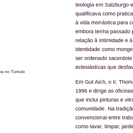
teologia em Salzburgo 
qualificava como pratic
à vida monástica para c
embora tenha passado p
relação à intimidade e 
identidade como monge 
ser ordenado sacerdote 
eclesiásticas que desf
na no Túmulo
Em Gut Aich, o Ir. Thom
1996 e dirige as oficina
que inclui pinturas e vit
comunidade. Na tradição 
convencional entre traba
como lavar, limpar, jard