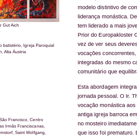
modelo distintivo de com
liderança monástica. De
r Gut Aich
tem liderado a mais jo
Prior do Europakloster
vez de ver seus deveres
 batistério, Igreja Paroquial
 Alta Áustria
vocações concorrentes,
integradas do mesmo ca
comunitário que equilib
Esta abordagem integra
jornada pessoal. O Ir. 
vocação monástica aos 
antiga igreja barroca 
 São Francisco, Centro
no mosteiro imediatame
as Irmãs Franciscanas,
que isso foi prematuro.
mstorf, Saint Wolfgang,