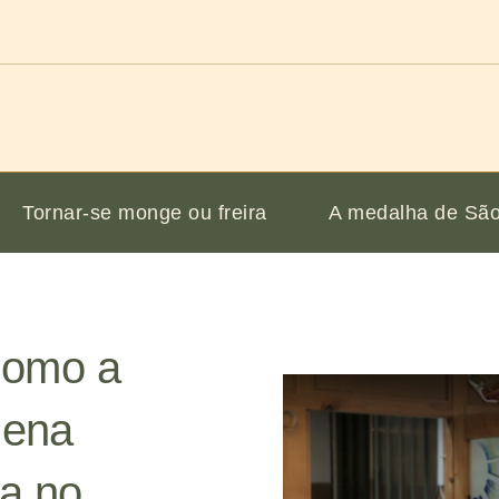
Tornar-se monge ou freira
A medalha de São
 Como a
lena
a no