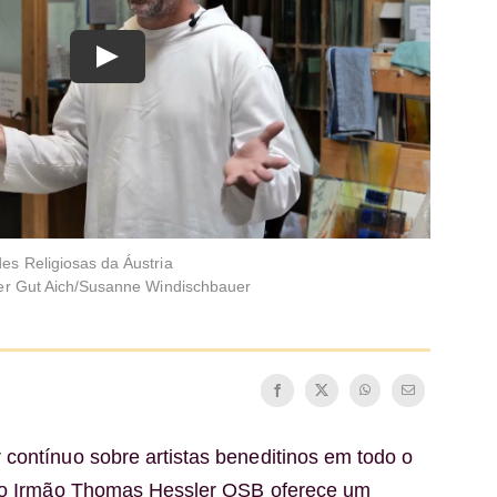
es Religiosas da Áustria
ter Gut Aich/Susanne Windischbauer
contínuo sobre artistas beneditinos em todo o
 do Irmão Thomas Hessler OSB oferece um