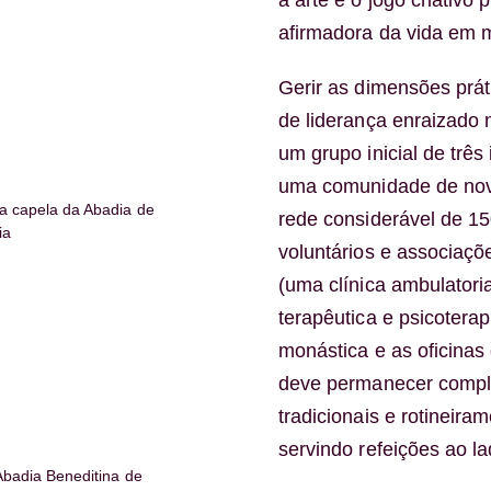
a arte e o jogo criativ
afirmadora da vida em 
Gerir as dimensões prát
de liderança enraizado 
um grupo inicial de trê
uma comunidade de nov
a capela da Abadia de
rede considerável de 15
ia
voluntários e associaç
(uma clínica ambulatori
terapêutica e psicoterap
monástica e as oficinas
deve permanecer comple
tradicionais e rotineir
servindo refeições ao l
Abadia Beneditina de