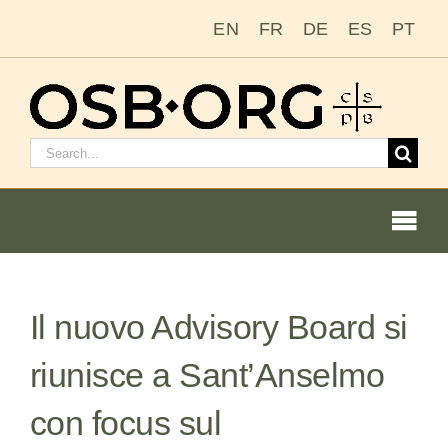
Salta
EN
FR
DE
ES
PT
al
contenuto
Cerca:
Togg
Navi
Il nuovo Advisory Board si
Le nostre radici
riunisce a Sant’Anselmo
L’ordine benedettino
con focus sul