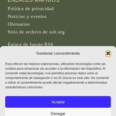
ENLACES RÁPIDOS
Política de privacidad
Noticias y eventos
Obituarios
Sitio de archivo de osb.org
Enlace de fuente RSS
Gestionar consentimiento
REDES SOCIALES
Para ofrecer las mejores experiencias, utilizamos tecnologías como las
cookies para almacenar y/o acceder a la información del dispositivo. Al
consentir estas tecnologías, nos permitirá procesar datos como el
comportamiento de navegación o los ID únicos en este sitio. No consentir
o retirar el consentimiento puede afectar negativamente a determinadas
CRÉDITOS
características y funciones.
Fotos de la página
Aceptar
Bruno Rotival
Denegar