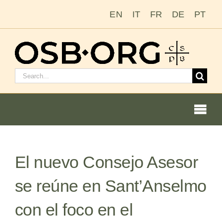
Saltar
EN
IT
FR
DE
PT
al
contenido
Buscar:
Togg
Navi
El nuevo Consejo Asesor
Nuestras raíces
se reúne en Sant’Anselmo
La orden benedictina
con el foco en el