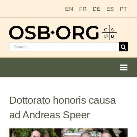
Salta
EN
FR
DE
ES
PT
al
contenuto
Cerca:
Togg
Navi
Le nostre radici
Dottorato honoris causa
L’ordine benedettino
ad Andreas Speer
Diventare un monaco o una monaca