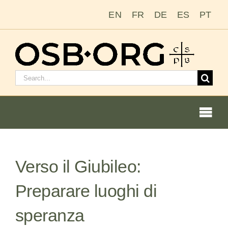
Salta
EN
FR
DE
ES
PT
al
contenuto
Cerca:
Togg
Navi
Le nostre radici
Verso il Giubileo:
L’ordine benedettino
Preparare luoghi di
Diventare un monaco o una monaca
speranza