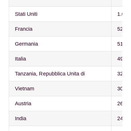
Stati Uniti
1.040
Francia
526
Germania
510
Italia
492
Tanzania, Repubblica Unita di
327
Vietnam
309
Austria
264
India
245