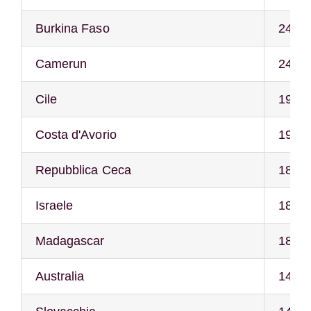
Burkina Faso
24
Camerun
24
Cile
19
Costa d'Avorio
19
Repubblica Ceca
18
Israele
18
Madagascar
18
Australia
14