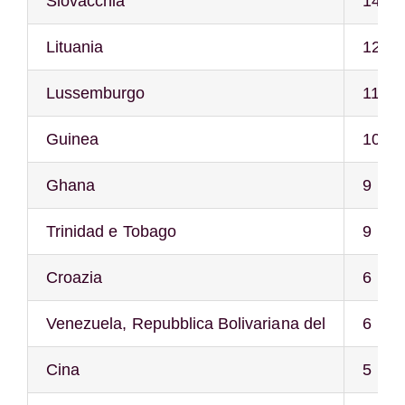
Slovacchia
14
Lituania
12
Lussemburgo
11
Guinea
10
Ghana
9
Trinidad e Tobago
9
Croazia
6
Venezuela, Repubblica Bolivariana del
6
Cina
5