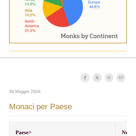
Diventare un monaco o una monaca
La medaglia di San Benedetto
NEXUS
Archivio OSB.org
16 Maggio 2026
Monaci per Paese
Paese>
Numer