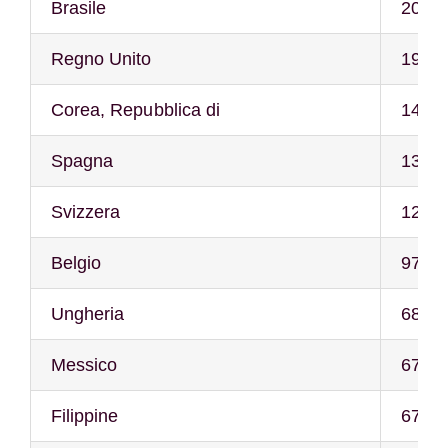
Brasile
201
Regno Unito
198
Corea, Repubblica di
148
Spagna
134
Svizzera
125
Belgio
97
Ungheria
68
Messico
67
Filippine
67