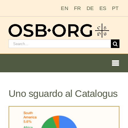
Salta
EN
FR
DE
ES
PT
al
contenuto
Cerca:
Togg
Navi
Uno sguardo al Catalogus
Le nostre radici
L’ordine benedettino