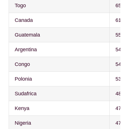
Togo
65
Canada
61
Guatemala
55
Argentina
54
Congo
54
Polonia
53
Sudafrica
48
Kenya
47
Nigeria
47