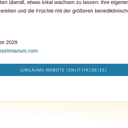
en überall, etwas lokal wachsen zu lassen: ihre eigene
ereiten und die Früchte mit der größeren benediktinisch
tor 2029
nselmianum.com
JUBILÄUMS-WEBSITE |EN|IT|FR|DE|ES|