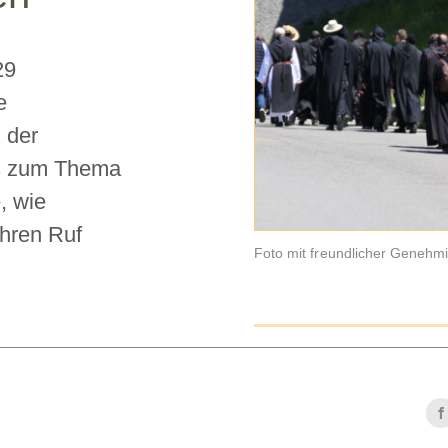
29
e
 der
is zum Thema
, wie
hren Ruf
Foto mit freundlicher Geneh