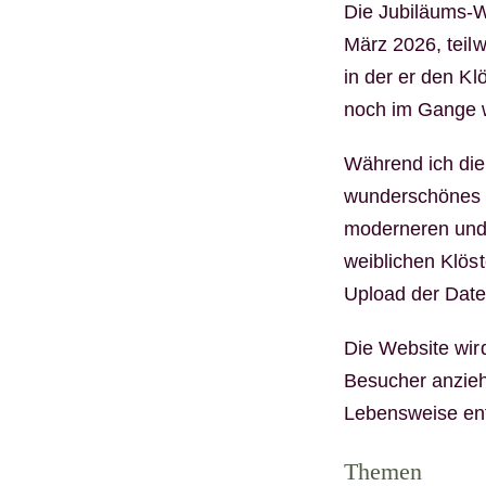
Die Jubiläums-W
März 2026, teil
in der er den K
noch im Gange 
Während ich dies
wunderschönes n
moderneren und 
weiblichen Klös
Upload der Date
Die Website wird
Besucher anzieh
Lebensweise en
Themen