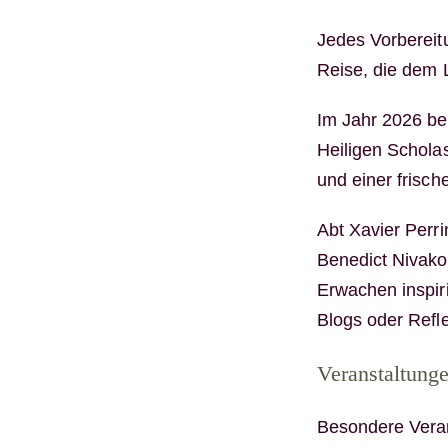
Jedes Vorbereit
Reise, die dem L
Im Jahr 2026 b
Heiligen Schola
und einer frisch
Abt Xavier Perri
Benedict Nivakof
Erwachen in
spir
Blogs oder Refle
Veranstaltung
Besondere Veran