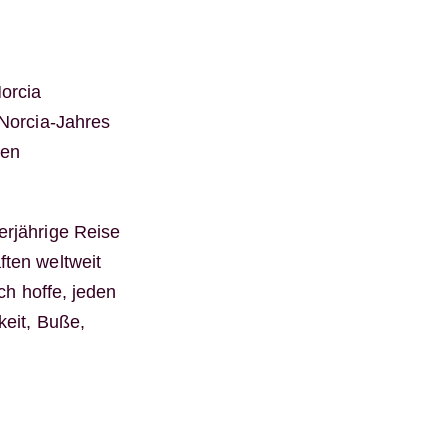
orcia
 Norcia-Jahres
hen
erjährige Reise
ften weltweit
ch hoffe, jeden
keit, Buße,