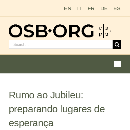
Ir
EN
IT
FR
DE
ES
para
o
conteúdo
Pesquisar
por:
Togg
Navi
Nossas raízes
Rumo ao Jubileu:
A ordem beneditina
preparando lugares de
Tornar-se monge ou freira
esperança