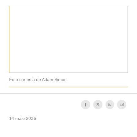
A medalha de São Bento
NEXUS
Arquivo OSB.org
Foto cortesia de Adam Simon
14 maio 2026