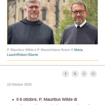
Diventare un monaco o una monaca
La medaglia di San Benedetto
NEXUS
Archivio OSB.org
P. Mauritius Wilde e P. Massimiliano Krenn ©
Maria
Laach/Robert Eberle
10 Ottobre 2025
Il 6 ottobre, P. Mauritius Wilde di