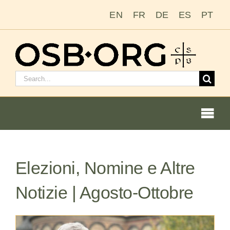
Salta
EN
FR
DE
ES
PT
al
contenuto
Cerca:
Togg
Navi
Elezioni, Nomine e Altre
Le nostre radici
Notizie | Agosto-Ottobre
L’ordine benedettino