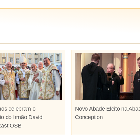
nos celebram o
Novo Abade Eleito na Aba
io do Irmão David
Conception
Rast OSB