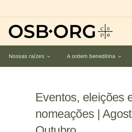
Ir
para
o
conteúdo
Nossas raízes
A ordem beneditina
Eventos, eleições 
nomeações | Agost
Outubro