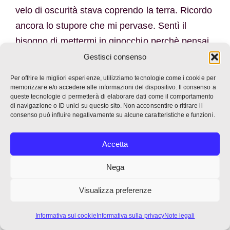
velo di oscurità stava coprendo la terra. Ricordo
ancora lo stupore che mi pervase. Sentì il
bisogno di mettermi in ginocchio perchè pensai
di essere alla presenza di un angelo. E osai
Gestisci consenso
appena alzare lo sguardo al cielo, perché mi
Per offrire le migliori esperienze, utilizziamo tecnologie come i cookie per
sembrò che quello che pensavo essere un velo
memorizzare e/o accedere alle informazioni del dispositivo. Il consenso a
queste tecnologie ci permetterà di elaborare dati come il comportamento
era il volto di Dio”.[19]
di navigazione o ID unici su questo sito. Non acconsentire o ritirare il
consenso può influire negativamente su alcune caratteristiche e funzioni.
Il grande studioso patristico Peter Brown crebbe
come protestante a Dubino ma perse la sua
Accetta
fede. Quanto lo riportò a questa fu ascoltare il
Nega
canto del Qu’ran durante una visita in Iran, il
giorno dopo la celebrazione dell’Eucaristia[20].
Visualizza preferenze
Ne osservò la bellezza e capì quanto mancava
Informativa sui cookie
Informativa sulla privacy
Note legali
nella sua vita: la preghiera.