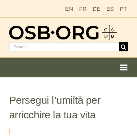
Salta
EN
FR
DE
ES
PT
al
contenuto
Cerca:
Togg
Navi
Persegui l’umiltà per
Le nostre radici
arricchire la tua vita
L’ordine benedettino