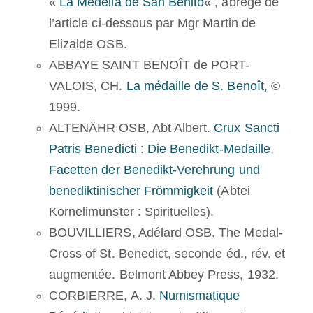
«
La Medella de San Benito
« , abrégé de
l’article ci-dessous par Mgr Martin de
Elizalde OSB.
ABBAYE SAINT BENOÎT de PORT-
VALOIS, CH.
La médaille de S. Benoît
, ©
1999.
ALTENÄHR OSB, Abt Albert.
Crux Sancti
Patris Benedicti : Die Benedikt-Medaille,
Facetten der Benedikt-Verehrung und
benediktinischer Frömmigkeit
(Abtei
Kornelimünster : Spirituelles).
BOUVILLIERS, Adélard OSB. The Medal-
Cross of St. Benedict, seconde éd., rév. et
augmentée. Belmont Abbey Press, 1932.
CORBIERRE, A. J.
Numismatique