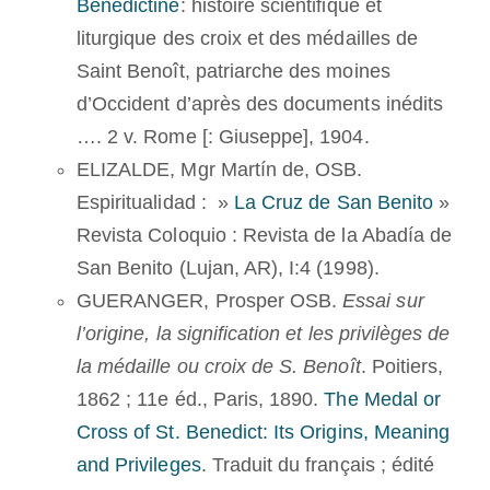
Bénédictine
: histoire scientifique et
liturgique des croix et des médailles de
Saint Benoît, patriarche des moines
d’Occident d’après des documents inédits
…. 2 v. Rome [: Giuseppe], 1904.
ELIZALDE, Mgr Martín de, OSB.
Espiritualidad : »
La Cruz de San Benito
»
Revista Coloquio : Revista de la Abadía de
San Benito (Lujan, AR), I:4 (1998).
GUERANGER, Prosper OSB.
Essai sur
l’origine, la signification et les privilèges de
la médaille ou croix de S. Benoît
. Poitiers,
1862 ; 11e éd., Paris, 1890.
The Medal or
Cross of St. Benedict: Its Origins, Meaning
and Privileges
. Traduit du français ; édité