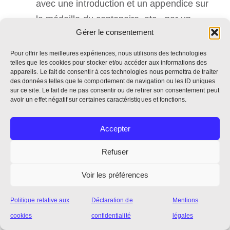
avec une introduction et un appendice sur
la médaille du centenaire, etc., par un
Gérer le consentement
moine EBC de Douai, France. Londres :
Burns Oates, 1880.
Pour offrir les meilleures expériences, nous utilisons des technologies
telles que les cookies pour stocker et/ou accéder aux informations des
HECHT, Laurence OSB.
Der st. Benedikts-
appareils. Le fait de consentir à ces technologies nous permettra de traiter
pfennig
: Kurzer Bericht über Ursprung,
des données telles que le comportement de navigation ou les ID uniques
sur ce site. Le fait de ne pas consentir ou de retirer son consentement peut
wunderbare Wirkungen u. Ablässe der
avoir un effet négatif sur certaines caractéristiques et fonctions.
Medaille des hl. Benedikt, Abt und
Patriarch der abendländischen Mönche.
Accepter
Einsiedeln ; New York : Karl und Nikolaus
Refuser
Benziger, 1862.
KNIEL, Cornelius. Die St.
Voir les préférences
Benediktsmedaille, ihre Geschichte,
Politique relative aux
Déclaration de
Mentions
Bedeutung, Ablasse u. wunderbare
cookies
confidentialité
légales
Wirkungen. 2. Aufl. Ravensburg : kitz,