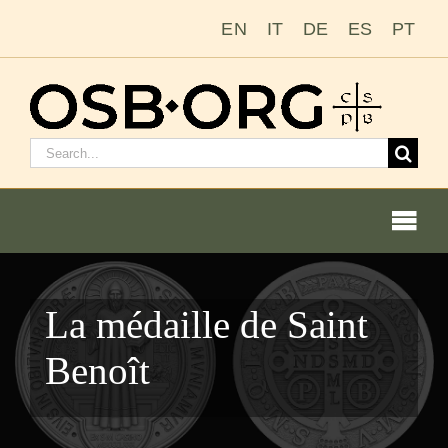
Passer
EN
IT
DE
ES
PT
au
contenu
Rechercher
:
Togg
Navi
Nos racines
La médaille de Saint
L’ordre bénédictin
Benoît
Devenir moine ou moniale