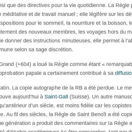
nsi que des directives pour la vie quotidienne. La Règle
méditative et de travail manuel ; elle légifère sur les d
spositions pour le sommeil, la nourriture et la boisson, 
crutement des nouveaux membres, les voyages hors du mo
e donner des instructions minutieuses, elle permet à l’
mmune selon sa sage discrétion.
Grand (+604) a loué la Règle comme étant « remarquable
pprobation papale a certainement contribué à sa
diffusi
 latin. La copie autographe de la RB a été perdue. Le me
rouve aujourd’hui à
Saint-Gall
(Suisse). Un autre manuscr
qu’antérieur d’un siècle, est moins fidèle car les copiste
cle. Au fil des siècles, la Règle de Saint Benoît a été copi
e génération a produit des commentaires sur la Règle e