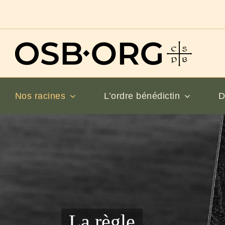
Passer
au
contenu
Nos racines
L’ordre bénédictin
D
La règle