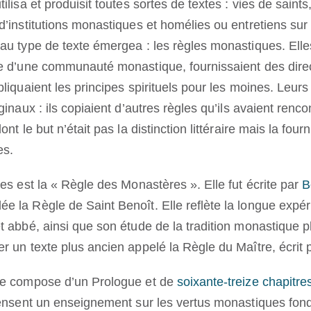
ilisa et produisit toutes sortes de textes : vies de saint
’institutions monastiques et homélies ou entretiens sur d
au type de texte émergea : les règles monastiques. Elles
e d’une communauté monastique, fournissaient des direct
liquaient les principes spirituels pour les moines. Leur
inaux : ils copiaient d’autres règles qu’ils avaient renco
nt le but n’était pas la distinction littéraire mais la fou
es.
es est la « Règle des Monastères ». Elle fut écrite par
B
 la Règle de Saint Benoît. Elle reflète la longue expé
 abbé, ainsi que son étude de la tradition monastique plu
r un texte plus ancien appelé la Règle du Maître, écrit
se compose d’un
Prologue
et de
soixante-treize chapitre
pensent un enseignement sur les vertus monastiques fon