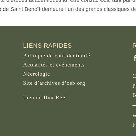
é d’études académiques lui être consacrées, tant par d
 de Saint Benoît demeure l’un des grands classiques de l
LIENS RAPIDES
Politique de confidentialité
Actualités et événements
Nécrologie
Site d’archives d’osb.org
P
B
Lien du
flux RSS
W
F