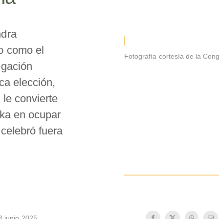
ndra
o como el
Fotografía cortesía de la Cong
egación
ica elección,
le convierte
nka en ocupar
 celebró fuera
3 junio 2025