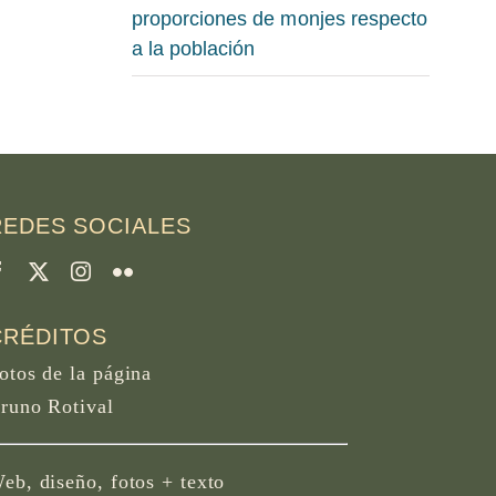
proporciones de monjes respecto
a la población
REDES SOCIALES
CRÉDITOS
otos de la página
runo Rotival
eb, diseño, fotos + texto