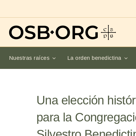
Saltar
al
contenido
Nuestras raíces
La orden benedictina
Una elección histór
para la Congregac
Silvestro Benedicti