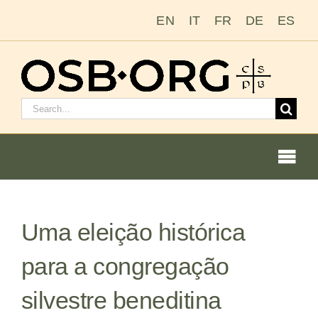
Ir
EN
IT
FR
DE
ES
para
o
conteúdo
Pesquisar
por:
Togg
Navi
Uma eleição histórica
Nossas raízes
para a congregação
A ordem beneditina
silvestre beneditina