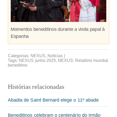
Momentos beneditinos durante a visita papal à
Espanha
Categorias:
NEXUS
,
Notícias
|
Tags:
NEXUS junho 2025
,
NEXUS: Relatório mundial
beneditino
Histórias relacionadas
Abadia de Saint Bernard elege o 11º abade
Beneditinos celebram o centenário do Irmão