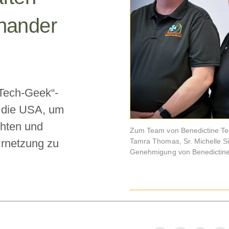
inander
„Tech-Geek“-
 die USA, um
chten und
Zum Team von Benedictine Tech
Tamra Thomas, Sr. Michelle Si
rnetzung zu
Genehmigung von Benedictine 