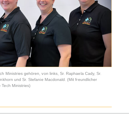
 Ministries gehören, von links, Sr. Raphaela Cady, Sr.
nkhorn und Sr. Stefanie Macdonald. (Mit freundlicher
Tech Ministries)