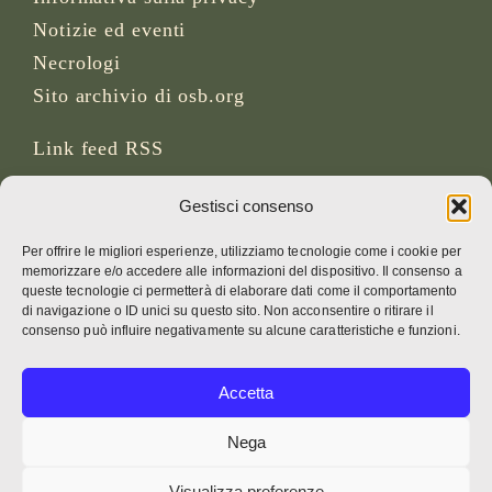
Notizie ed eventi
Necrologi
Sito archivio di osb.org
Link feed RSS
Gestisci consenso
SOCIAL MEDIA
Per offrire le migliori esperienze, utilizziamo tecnologie come i cookie per
memorizzare e/o accedere alle informazioni del dispositivo. Il consenso a
queste tecnologie ci permetterà di elaborare dati come il comportamento
di navigazione o ID unici su questo sito. Non acconsentire o ritirare il
CREDITI
consenso può influire negativamente su alcune caratteristiche e funzioni.
Foto della pagina
Accetta
Bruno Rotival
Nega
Web, design, foto e testo
Visualizza preferenze