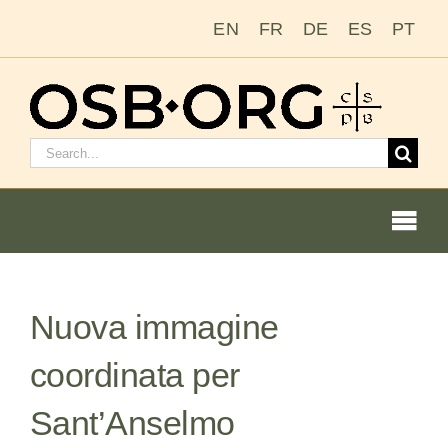
Salta
EN
FR
DE
ES
PT
al
contenuto
Cerca:
Togg
Navi
Le nostre radici
Nuova immagine
L’ordine benedettino
coordinata per
Diventare un monaco o una monaca
Sant’Anselmo