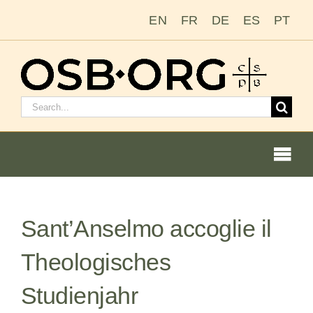
Salta
EN
FR
DE
ES
PT
al
contenuto
Cerca:
Togg
Navi
Le nostre radici
Sant’Anselmo accoglie il
L’ordine benedettino
Theologisches
Diventare un monaco o una monaca
Studienjahr