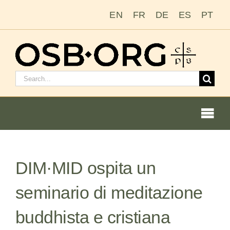
Salta
EN
FR
DE
ES
PT
al
contenuto
Cerca:
Togg
Navi
Le nostre radici
DIM·MID ospita un
L’ordine benedettino
seminario di meditazione
Diventare un monaco o una monaca
buddhista e cristiana