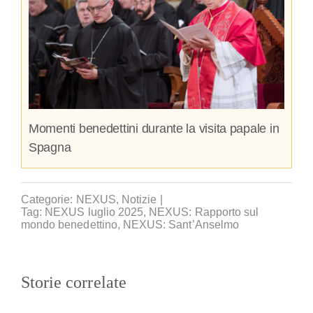
Momenti benedettini durante la visita papale in
Spagna
Categorie:
NEXUS
,
Notizie
|
Tag:
NEXUS luglio 2025
,
NEXUS: Rapporto sul
mondo benedettino
,
NEXUS: Sant’Anselmo
Storie correlate