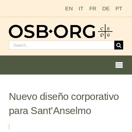
Saltar
EN
IT
FR
DE
PT
al
contenido
Buscar:
Togg
Navi
Nuestras raíces
Nuevo diseño corporativo
La orden benedictina
para Sant’Anselmo
Cómo hacerse monje o monja