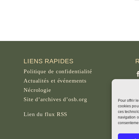
LIENS RAPIDES
Politique de confidentialité
Actualités et événements
Nécrologie
Site d’archives d’osb.org
Pour offrir 
P
cookies pour
B
ces technolo
Lien du
flux RSS
navigation o
consentement
W