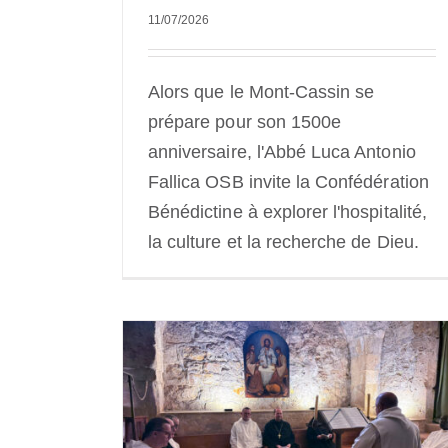
11/07/2026
Alors que le Mont-Cassin se
prépare pour son 1500e
anniversaire, l'Abbé Luca Antonio
Fallica OSB invite la Confédération
Bénédictine à explorer l'hospitalité,
la culture et la recherche de Dieu.
Sant’Anselmo et le United Sta
Holocaust Memorial Museu
 : ratios de
signent un accord de coopérat
rt aux