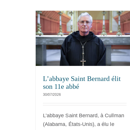
Les bénédictins marquent l
d élit son
centenaire de Frère David Stei
Rast OSB
s
NEXUS
Nouvelles
L’abbaye Saint Bernard élit
son 11e abbé
30/07/2026
L’abbaye Saint Bernard, à Cullman
(Alabama, États-Unis), a élu le