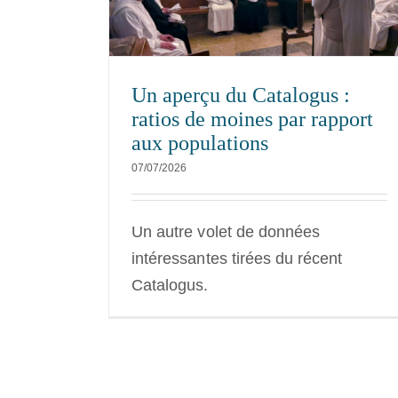
NEXUS
Nouvelles
s
Un aperçu du Catalogus :
ratios de moines par rapport
aux populations
07/07/2026
Un autre volet de données
intéressantes tirées du récent
Catalogus.