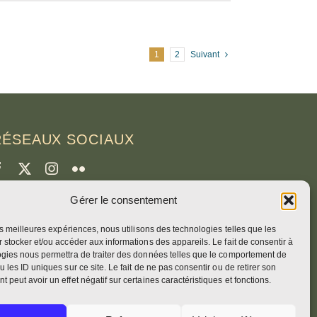
1
2
Suivant
RÉSEAUX SOCIAUX
Gérer le consentement
CRÉDITS
les meilleures expériences, nous utilisons des technologies telles que les
hotos de la page
 stocker et/ou accéder aux informations des appareils. Le fait de consentir à
runo Rotival
gies nous permettra de traiter des données telles que le comportement de
u les ID uniques sur ce site. Le fait de ne pas consentir ou de retirer son
 peut avoir un effet négatif sur certaines caractéristiques et fonctions.
eb, design, photos + texte