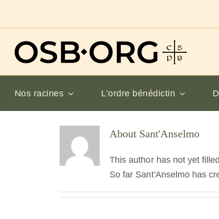
Passer
au
contenu
Nos racines
L’ordre bénédictin
D
About
Sant'Anselmo
This author has not yet filled
So far Sant'Anselmo has cre