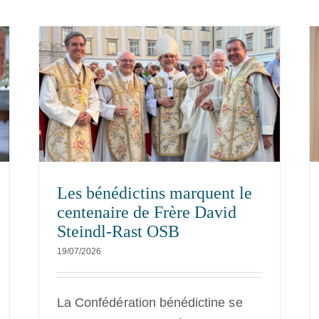
e
Nouvel abbé élu à l’abbaye de
ndl-
Conception
NEXUS
Nouvelles
Les bénédictins marquent le
centenaire de Frère David
Steindl-Rast OSB
19/07/2026
La Confédération bénédictine se