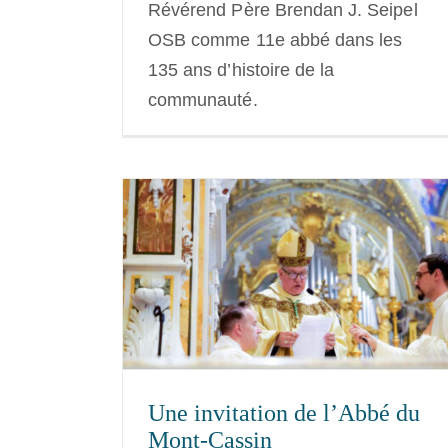
Révérend Père Brendan J. Seipel
OSB comme 11e abbé dans les
135 ans d’histoire de la
communauté.
bbé du Mont-
Élections, nominations et
événements | Juin-juillet 20
Une invitation de l’Abbé du
NEXUS
Mont-Cassin