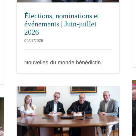
Élections, nominations et
événements | Juin-juillet
2026
09/07/2026
Nouvelles du monde bénédictin.
Moments bénédictins lors de la
tes
visite papale en Espagne
m
NEXUS
ion