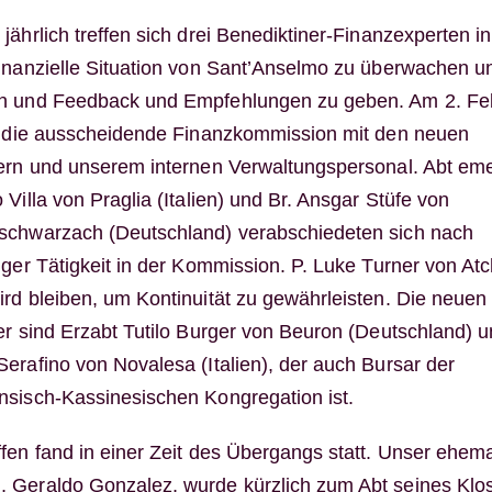
jährlich treffen sich drei Benediktiner-Finanzexperten i
finanzielle Situation von Sant’Anselmo zu überwachen u
n und Feedback und Empfehlungen zu geben. Am 2. Fe
ch die ausscheidende Finanzkommission mit den neuen
dern und unserem internen Verwaltungspersonal. Abt eme
 Villa von Praglia (Italien) und Br. Ansgar Stüfe von
schwarzach (Deutschland) verabschiedeten sich nach
iger Tätigkeit in der Kommission. P. Luke Turner von At
rd bleiben, um Kontinuität zu gewährleisten. Die neuen
er sind Erzabt Tutilo Burger von Beuron (Deutschland) u
erafino von Novalesa (Italien), der auch Bursar der
nsisch-Kassinesischen Kongregation ist.
fen fand in einer Zeit des Übergangs statt. Unser ehema
 Geraldo Gonzalez, wurde kürzlich zum Abt seines Klos