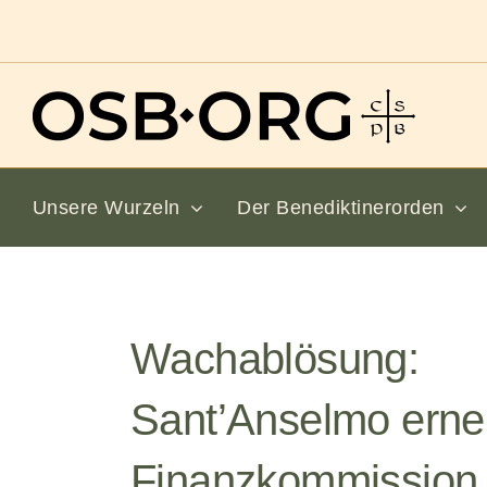
Zum
Inhalt
springen
Unsere Wurzeln
Der Benediktinerorden
Wachablösung:
Sant’Anselmo erneu
Finanzkommission