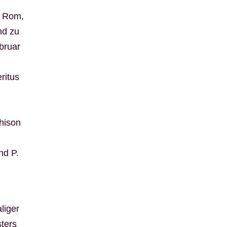
n Rom,
nd zu
bruar
ritus
chison
nd P.
liger
ters