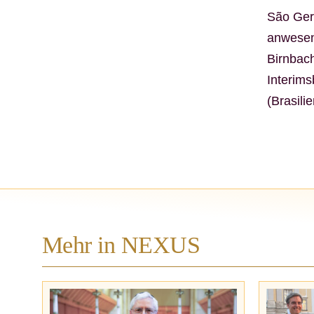
São Gera
anwesend
Birnbach
Interims
(Brasili
Mehr in NEXUS