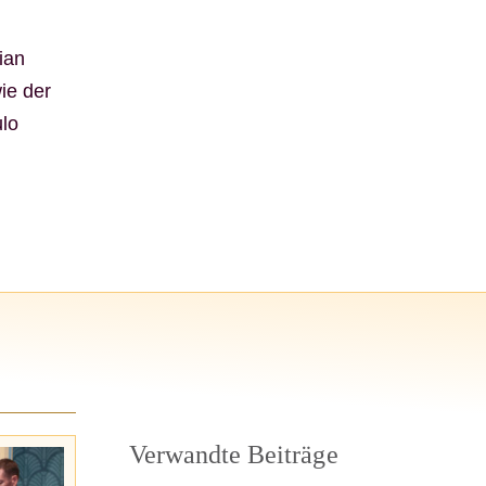
l
ian
ie der
ulo
Verwandte Beiträge