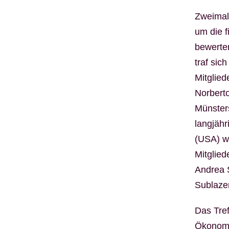
Zweimal 
um die 
bewerte
traf si
Mitglie
Norberto
Münster
langjähr
(USA) wi
Mitglied
Andrea S
Sublaze
Das Tref
Ökonom,