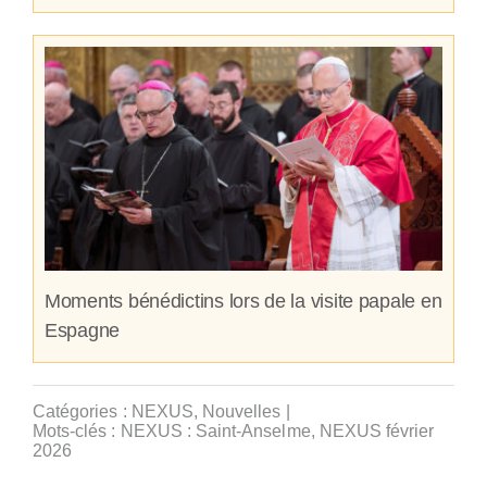
Moments bénédictins lors de la visite papale en
Espagne
Catégories :
NEXUS
,
Nouvelles
|
Mots-clés :
NEXUS : Saint-Anselme
,
NEXUS février
2026