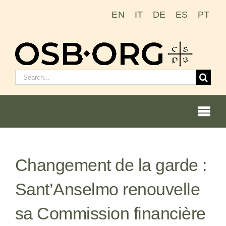
Passer
EN
IT
DE
ES
PT
au
contenu
Rechercher
:
Togg
Navi
Nos racines
Changement de la garde :
L’ordre bénédictin
Sant’Anselmo renouvelle
Devenir moine ou moniale
sa Commission financière