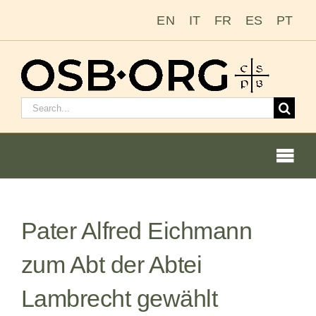
Zum
EN
IT
FR
ES
PT
Inhalt
springen
Suchen
nach:
Togg
Navi
Unsere Wurzeln
Pater Alfred Eichmann
Der Benediktinerorden
zum Abt der Abtei
Mönch oder Nonne werden
Lambrecht gewählt