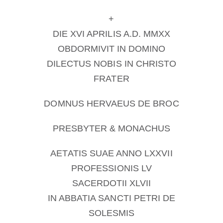
Becoming a Monk or Nun
+
DIE XVI APRILIS A.D. MMXX
The Medal of Saint Benedict
OBDORMIVIT IN DOMINO
DILECTUS NOBIS IN CHRISTO
NEXUS
FRATER
DOMNUS HERVAEUS DE BROC
OSB Archive
PRESBYTER & MONACHUS
AETATIS SUAE ANNO LXXVII
PROFESSIONIS LV
SACERDOTII XLVII
IN ABBATIA SANCTI PETRI DE
SOLESMIS