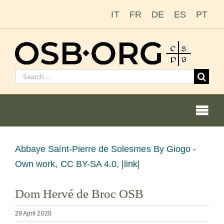
Skip
IT
FR
DE
ES
PT
to
content
Search
for:
Togg
Navi
View
Abbaye Saint-Pierre de Solesmes
By Giogo -
Larger
Own work, CC BY-SA 4.0, |link|
Our Roots
Image
Dom Hervé de Broc OSB
The Benedictine Order
29 April 2020