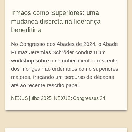
A medalha de São Bento
Irmãos como Superiores: uma
mudança discreta na liderança
NEXUS
beneditina
No Congresso dos Abades de 2024, o Abade
Arquivo OSB.org
Primaz Jeremias Schröder conduziu um
workshop sobre o reconhecimento crescente
dos monges não ordenados como superiores
maiores, traçando um percurso de décadas
até ao recente rescrito papal.
NEXUS julho 2025
,
NEXUS: Congressus 24