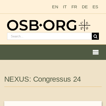
Ir
EN
IT
FR
DE
ES
para
o
conteúdo
Pesquisar
por:
Togg
Navi
Nossas raízes
NEXUS: Congressus 24
A ordem beneditina
Tornar-se monge ou freira