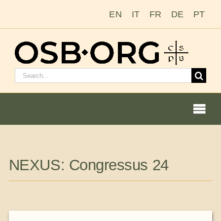
Saltar
EN
IT
FR
DE
PT
al
contenido
Buscar:
Togg
Navi
Nuestras raíces
NEXUS: Congressus 24
La orden benedictina
Cómo hacerse monje o monja