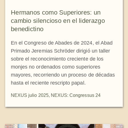
La medalla de San Benito
Hermanos como Superiores: un
cambio silencioso en el liderazgo
NEXUS
benedictino
En el Congreso de Abades de 2024, el Abad
Archivo de OSB.org
Primado Jeremias Schröder dirigió un taller
sobre el reconocimiento creciente de los
monjes no ordenados como superiores
mayores, recorriendo un proceso de décadas
hasta el reciente rescripto papal.
NEXUS julio 2025
,
NEXUS: Congressus 24