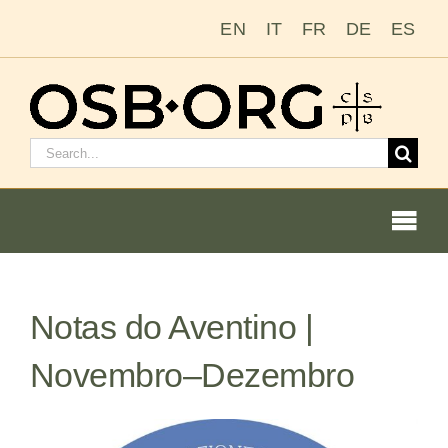
Ir
EN
IT
FR
DE
ES
para
o
conteúdo
Pesquisar
por:
Togg
Navi
Notas do Aventino |
Nossas raízes
Novembro–Dezembro
A ordem beneditina