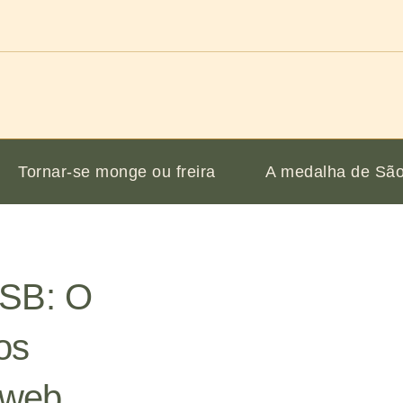
Tornar-se monge ou freira
A medalha de São
OSB: O
os
 web