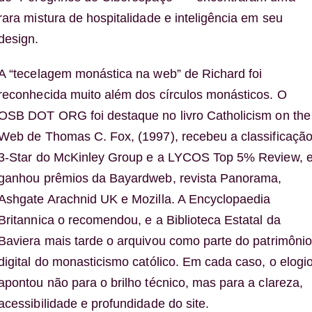
rara mistura de hospitalidade e inteligência em seu
design.
A “tecelagem monástica na web” de Richard foi
reconhecida muito além dos círculos monásticos. O
OSB DOT ORG foi destaque no livro
Catholicism on the
Web
de Thomas C. Fox, (1997), recebeu a classificaçã
3-Star do McKinley Group e a LYCOS Top 5% Review, 
ganhou prêmios da Bayardweb, revista
Panorama
,
Ashgate Arachnid UK e Mozilla. A
Encyclopaedia
Britannica
o recomendou, e a Biblioteca Estatal da
Baviera mais tarde o arquivou como parte do patrimônio
digital do monasticismo católico. Em cada caso, o elogi
apontou não para o brilho técnico, mas para a clareza,
acessibilidade e profundidade do site.