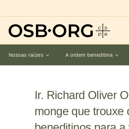
Ir
para
o
conteúdo
Nossas raízes
A ordem beneditina
Ir. Richard Oliver 
monge que trouxe 
beneditinos para a