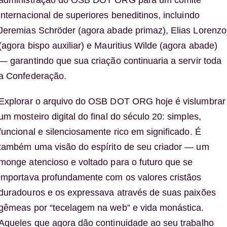
administração do OSB DOT ORG para um comitê
internacional de superiores beneditinos, incluindo
Jeremias Schröder (agora abade primaz), Elias Lorenzo
(agora bispo auxiliar) e Mauritius Wilde (agora abade)
— garantindo que sua criação continuaria a servir toda
a Confederação.
Explorar o arquivo do OSB DOT ORG hoje é vislumbrar
um mosteiro digital do final do século 20: simples,
funcional e silenciosamente rico em significado. É
também uma visão do espírito de seu criador — um
monge atencioso e voltado para o futuro que se
importava profundamente com os valores cristãos
duradouros e os expressava através de suas paixões
gêmeas por “tecelagem na web” e vida monástica.
Aqueles que agora dão continuidade ao seu trabalho