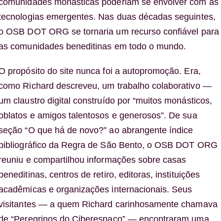
comunidades monásticas poderiam se envolver com as
tecnologias emergentes. Nas duas décadas seguintes,
o OSB DOT ORG se tornaria um recurso confiável para
as comunidades beneditinas em todo o mundo.
O propósito do site nunca foi a autopromoção. Era,
como Richard descreveu, um trabalho colaborativo —
um claustro digital construído por “muitos monásticos,
oblatos e amigos talentosos e generosos”. De sua
seção “O que há de novo?” ao abrangente índice
bibliográfico da
Regra de São Bento
, o OSB DOT ORG
reuniu e compartilhou informações sobre casas
beneditinas, centros de retiro, editoras, instituições
acadêmicas e organizações internacionais. Seus
visitantes — a quem Richard carinhosamente chamava
de “Peregrinos do Ciberespaço” — encontraram uma