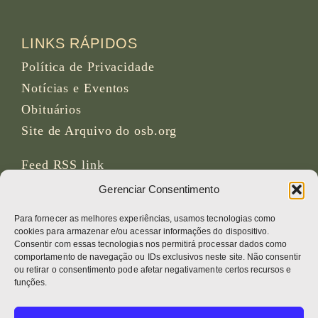
LINKS RÁPIDOS
Política de Privacidade
Notícias e Eventos
Obituários
Site de Arquivo do osb.org
Feed RSS
link
Gerenciar Consentimento
REDES SOCIAIS
Para fornecer as melhores experiências, usamos tecnologias como
cookies para armazenar e/ou acessar informações do dispositivo.
Consentir com essas tecnologias nos permitirá processar dados como
comportamento de navegação ou IDs exclusivos neste site. Não consentir
ou retirar o consentimento pode afetar negativamente certos recursos e
CRÉDITOS
funções.
Fotos da página