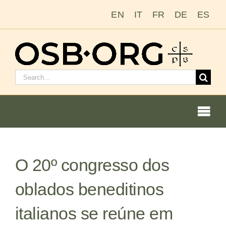
Ir
EN
IT
FR
DE
ES
para
o
conteúdo
Pesquisar
por:
Togg
Navi
O 20º congresso dos
Nossas raízes
oblados beneditinos
A ordem beneditina
italianos se reúne em