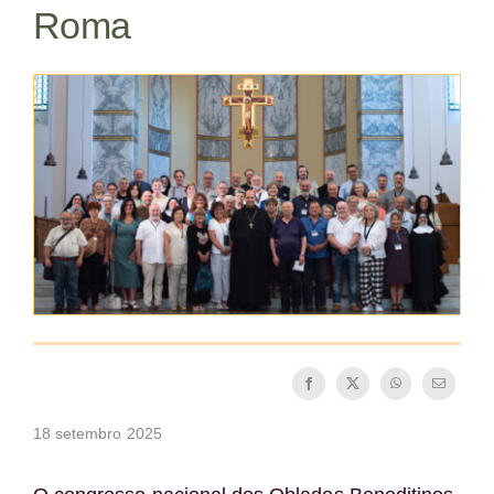
Roma
Tornar-se monge ou freira
A medalha de São Bento
NEXUS
Arquivo OSB.org
18 setembro 2025