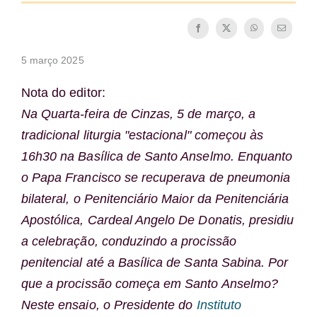
A medalha de São Bento
5 março 2025
NEXUS
Nota do editor:
Na Quarta-feira de Cinzas, 5 de março, a
Arquivo OSB.org
tradicional liturgia "estacional" começou às
16h30 na Basílica de Santo Anselmo. Enquanto
o Papa Francisco se recuperava de pneumonia
bilateral, o Penitenciário Maior da Penitenciária
Apostólica, Cardeal Angelo De Donatis, presidiu
a celebração, conduzindo a procissão
penitencial até a Basílica de Santa Sabina. Por
que a procissão começa em Santo Anselmo?
Neste ensaio, o Presidente do
Instituto