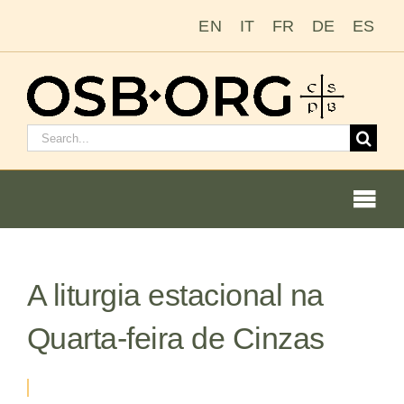
Ir
EN
IT
FR
DE
ES
para
o
conteúdo
Pesquisar
por:
Togg
Navi
Nossas raízes
A liturgia estacional na
A ordem beneditina
Quarta-feira de Cinzas
Tornar-se monge ou freira