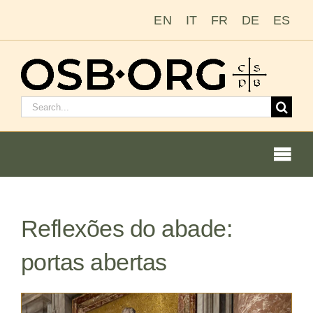
Ir
EN
IT
FR
DE
ES
para
o
conteúdo
Pesquisar
por:
Togg
Navi
Nossas raízes
Reflexões do abade:
A ordem beneditina
portas abertas
Tornar-se monge ou freira