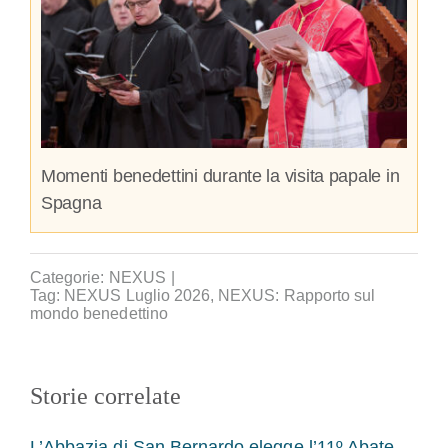
Momenti benedettini durante la visita papale in
Spagna
Categorie:
NEXUS
|
Tag:
NEXUS Luglio 2026
,
NEXUS: Rapporto sul
mondo benedettino
Storie correlate
L’Abbazia di San Bernardo elegge l’11º Abate