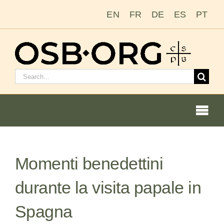
Salta
EN
FR
DE
ES
PT
al
contenuto
Cerca:
Togg
Navi
Le nostre radici
Momenti benedettini
L’ordine benedettino
durante la visita papale in
Diventare un monaco o una monaca
Spagna