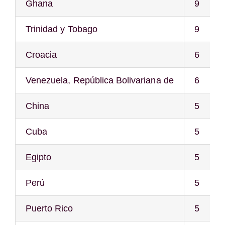
Ghana
9
Trinidad y Tobago
9
Croacia
6
Venezuela, República Bolivariana de
6
China
5
Cuba
5
Egipto
5
Perú
5
Puerto Rico
5