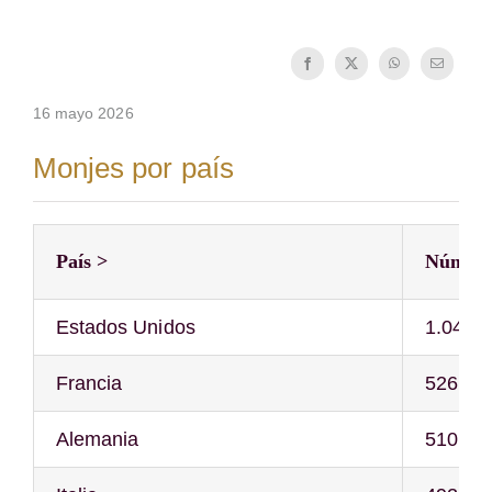
Cómo hacerse monje o monja
La medalla de San Benito
16 mayo 2026
NEXUS
Monjes por país
Archivo de OSB.org
País >
Número
Estados Unidos
1.040
Francia
526
Alemania
510