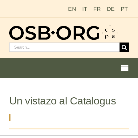
Saltar
EN
IT
FR
DE
PT
al
contenido
Buscar:
Togg
Navi
Un vistazo al Catalogus
Nuestras raíces
La orden benedictina