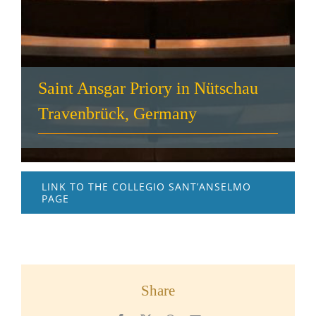
Saint Ansgar Priory in Nütschau
Travenbrück, Germany
LINK TO THE COLLEGIO SANT’ANSELMO
PAGE
Share