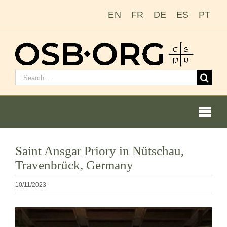
Salta
EN
FR
DE
ES
PT
al
contenuto
Cerca:
Togg
Navi
Le nostre radici
Saint Ansgar Priory in Nütschau,
Travenbrück, Germany
L’ordine benedettino
10/11/2023
Diventare un monaco o una monaca