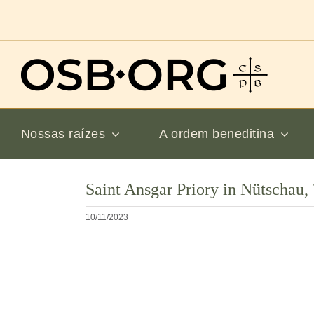
Ir
para
o
conteúdo
Nossas raízes
A ordem beneditina
Saint Ansgar Priory in Nütschau
10/11/2023