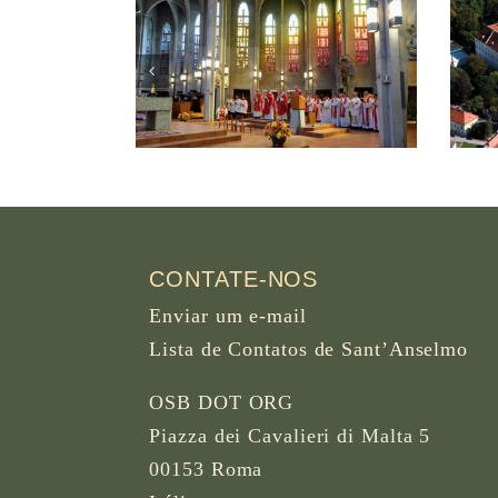
ter Abbey
Abbey of the B.M.V.
 British
Assumption in
, Canada
Seitenstetten Austria
CONTATE-NOS
Enviar um e-mail
Lista de Contatos de Sant’Anselmo
OSB DOT ORG
Piazza dei Cavalieri di Malta 5
00153 Roma