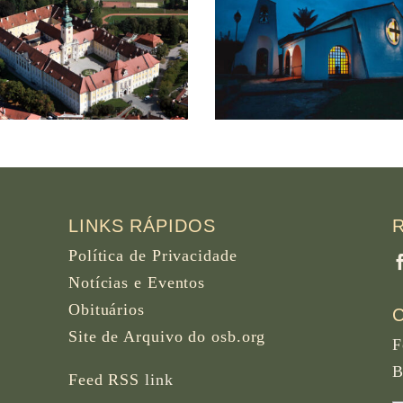
Monastery of Saint
Our Lady of Clear
Benedict, El Rosal,
Abbey Hulber
Colombia
Oklahoma, U
LINKS RÁPIDOS
Política de Privacidade
Notícias e Eventos
Obituários
Site de Arquivo do osb.org
F
B
Feed RSS
link