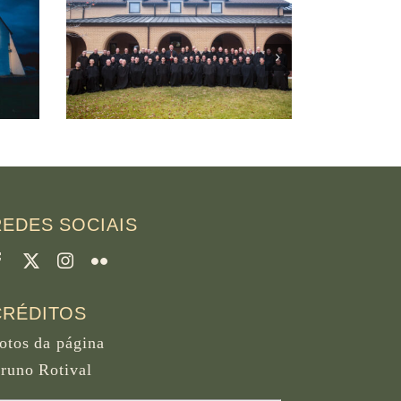
 Creek
W
t,
SA
C
REDES SOCIAIS
CRÉDITOS
otos da página
runo Rotival