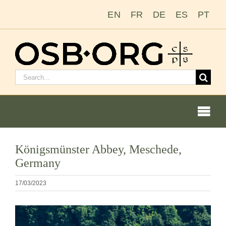
Salta
EN
FR
DE
ES
PT
al
contenuto
Cerca:
Togg
Navi
Le nostre radici
Königsmünster Abbey, Meschede,
Germany
L’ordine benedettino
17/03/2023
Diventare un monaco o una monaca